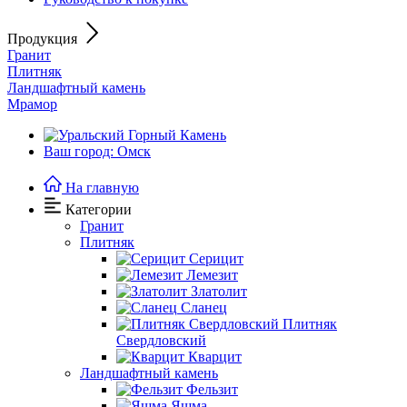
Продукция
Гранит
Плитняк
Ландшафтный камень
Мрамор
Ваш город: Омск
На главную
Категории
Гранит
Плитняк
Серицит
Лемезит
Златолит
Сланец
Плитняк
Свердловский
Кварцит
Ландшафтный камень
Фельзит
Яшма