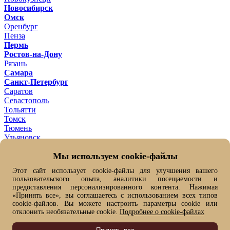
Новосибирск
Омск
Оренбург
Пенза
Пермь
Ростов-на-Дону
Рязань
Самара
Санкт-Петербург
Саратов
Севастополь
Тольятти
Томск
Тюмень
Ульяновск
Уфа
Мы используем cookie-файлы
Хабаровск
Челябинск
Этот сайт использует cookie-файлы для улучшения вашего
Ярославль
пользовательского опыта, аналитики посещаемости и
Ваш город -
Омск ?
предоставления персонализированного контента. Нажимая
Да
Нет, выбрать другой
«Принять все», вы соглашаетесь с использованием всех типов
От выбранного города зависит цена товара и его наличие
cookie-файлов. Вы можете настроить параметры cookie или
отклонить необязательные cookie.
Подробнее о cookie-файлах
Быстрый заказ
Имя*