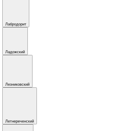
Лабродорит
Ладожский
Лезниковский
Летнереченский