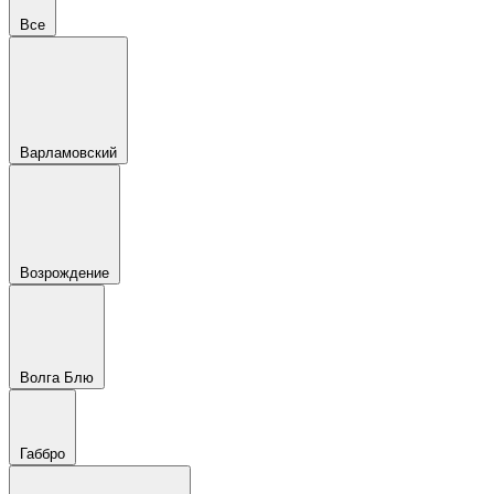
Все
Варламовский
Возрождение
Волга Блю
Габбро