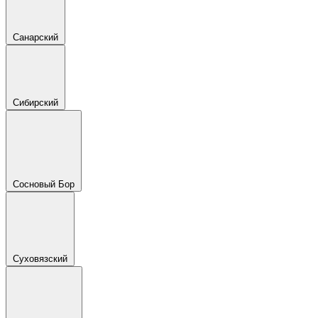
Санарский
Сибирский
Сосновый Бор
Суховязский