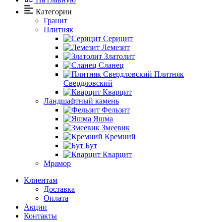
Категории
Гранит
Плитняк
Серицит
Лемезит
Златолит
Сланец
Плитняк
Свердловский
Кварцит
Ландшафтный камень
Фельзит
Яшма
Змеевик
Кремний
Бут
Кварцит
Мрамор
Клиентам
Доставка
Оплата
Акции
Контакты