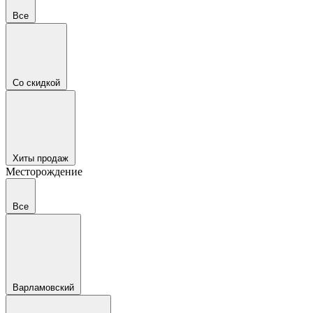
Все
Со скидкой
Хиты продаж
Месторождение
Все
Варламовский