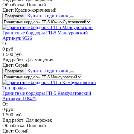
Обработка:
Пиленый
Цвет:
Красно-коричневый
Купить в один клик
Предзаказ
Гранитные бордюры ГП-5 Мансуровский
Артикул:
9526
От
0
руб
1 500
руб
Вид работ:
Для мощения
Цвет:
Серый
Купить в один клик
Предзаказ
Топ продаж
Гранитные бордюры ГП-5 Камбулатовский
Артикул:
118475
От
0
руб
1 500
руб
Вид работ:
Для дорожек
Обработка:
Пиленый
Цвет:
Серый