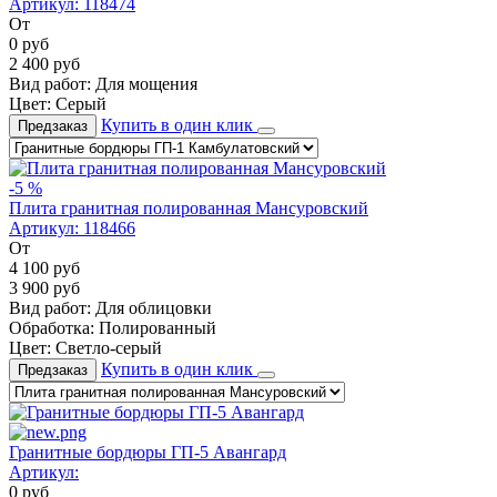
Артикул:
118474
От
0
руб
2 400
руб
Вид работ:
Для мощения
Цвет:
Серый
Купить в один клик
Предзаказ
-5 %
Плита гранитная полированная Мансуровский
Артикул:
118466
От
4 100
руб
3 900
руб
Вид работ:
Для облицовки
Обработка:
Полированный
Цвет:
Светло-серый
Купить в один клик
Предзаказ
Гранитные бордюры ГП-5 Авангард
Артикул:
0
руб