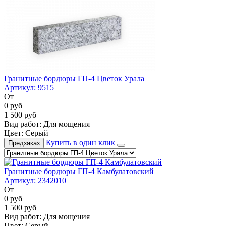
Гранитные бордюры ГП-4 Цветок Урала
Артикул:
9515
От
0
руб
1 500
руб
Вид работ:
Для мощения
Цвет:
Серый
Купить в один клик
Предзаказ
Гранитные бордюры ГП-4 Камбулатовский
Артикул:
2342010
От
0
руб
1 500
руб
Вид работ:
Для мощения
Цвет:
Серый