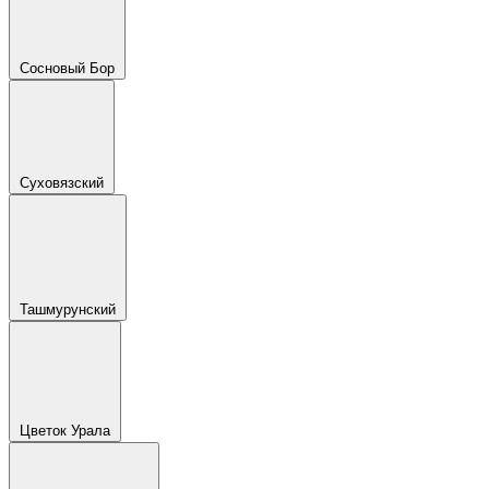
Сосновый Бор
Суховязский
Ташмурунский
Цветок Урала