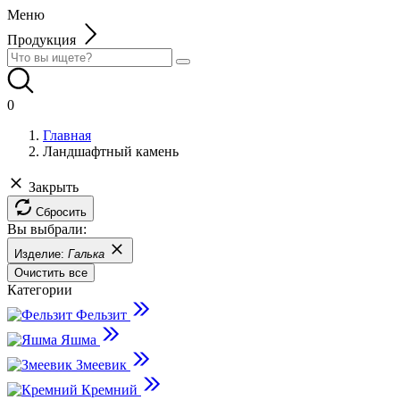
Меню
Продукция
0
Главная
Ландшафтный камень
Закрыть
Сбросить
Вы выбрали:
Изделие:
Галька
Очистить все
Категории
Фельзит
Яшма
Змеевик
Кремний