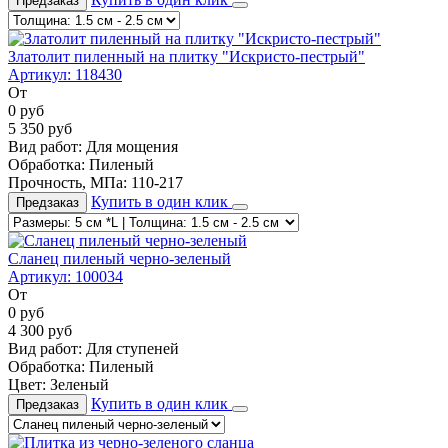
Предзаказ
Златолит пиленный на плитку "Искристо-пестрый"
Артикул:
118430
От
0
руб
5 350
руб
Вид работ:
Для мощения
Обработка:
Пиленый
Прочность, МПа:
110-217
Купить в один клик
Предзаказ
Сланец пиленый черно-зеленый
Артикул:
100034
От
0
руб
4 300
руб
Вид работ:
Для ступеней
Обработка:
Пиленый
Цвет:
Зеленый
Купить в один клик
Предзаказ