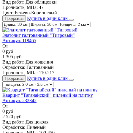
Вид работ:
Для облицовки
Прочность, МПа:
47
Цвет:
Бежево-Коричневый
Купить в один клик
Предзаказ
Златолит галтованный "Тигровый"
Артикул:
118465
От
0
руб
1 305
руб
Вид работ:
Для мощения
Обработка:
Галтованный
Прочность, МПа:
110-217
Купить в один клик
Предзаказ
Кварцит "Таганайский" пиленый на плитку
Артикул:
232342
От
0
руб
2 520
руб
Вид работ:
Для цоколя
Обработка:
Пиленый
Прочность, МПа:
100-450