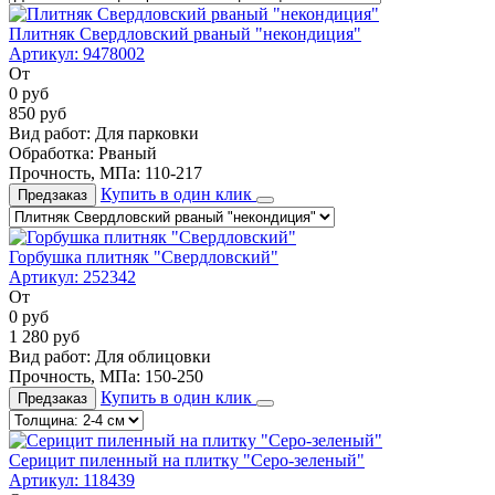
Плитняк Свердловский рваный "некондиция"
Артикул:
9478002
От
0
руб
850
руб
Вид работ:
Для парковки
Обработка:
Рваный
Прочность, МПа:
110-217
Купить в один клик
Предзаказ
Горбушка плитняк "Свердловский"
Артикул:
252342
От
0
руб
1 280
руб
Вид работ:
Для облицовки
Прочность, МПа:
150-250
Купить в один клик
Предзаказ
Серицит пиленный на плитку "Серо-зеленый"
Артикул:
118439