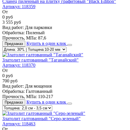
Сланец пиленный на плитку графитовый "Black Edition"
Артикул:
118359
От
0
руб
3 555
руб
Вид работ:
Для парковки
Обработка:
Пиленый
Прочность, МПа:
87,6
Купить в один клик
Предзаказ
Златолит галтованный "Таганайский"
Артикул:
118370
От
0
руб
700
руб
Вид работ:
Для мощения
Обработка:
Галтованный
Прочность, МПа:
110-217
Купить в один клик
Предзаказ
Златолит галтованный "Серо-зеленый"
Артикул:
118463
От