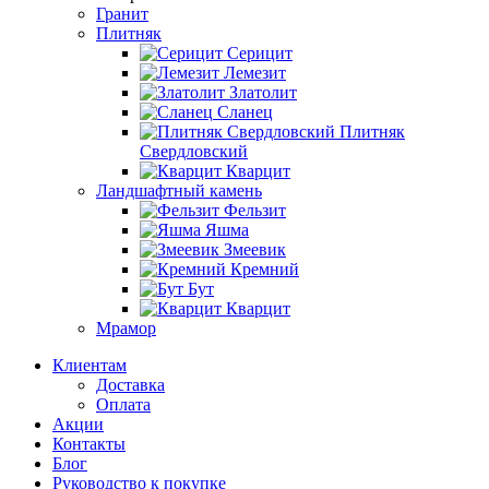
Гранит
Плитняк
Серицит
Лемезит
Златолит
Сланец
Плитняк
Свердловский
Кварцит
Ландшафтный камень
Фельзит
Яшма
Змеевик
Кремний
Бут
Кварцит
Мрамор
Клиентам
Доставка
Оплата
Акции
Контакты
Блог
Руководство к покупке