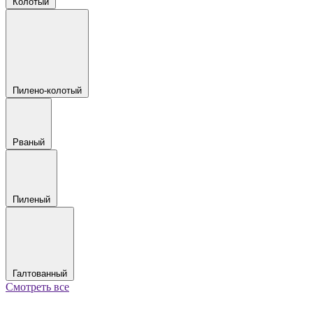
Колотый
Пилено-колотый
Рваный
Пиленый
Галтованный
Смотреть все