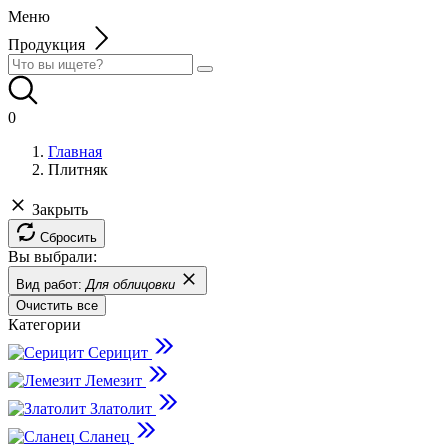
Меню
Продукция
0
Главная
Плитняк
Закрыть
Сбросить
Вы выбрали:
Вид работ:
Для облицовки
Очистить все
Категории
Серицит
Лемезит
Златолит
Сланец