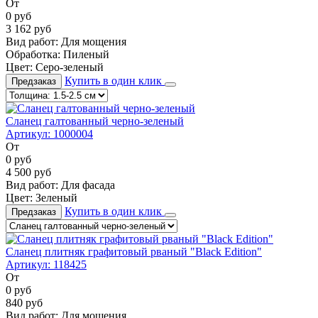
От
0
руб
3 162
руб
Вид работ:
Для мощения
Обработка:
Пиленый
Цвет:
Серо-зеленый
Купить в один клик
Предзаказ
Сланец галтованный черно-зеленый
Артикул:
1000004
От
0
руб
4 500
руб
Вид работ:
Для фасада
Цвет:
Зеленый
Купить в один клик
Предзаказ
Сланец плитняк графитовый рваный "Black Edition"
Артикул:
118425
От
0
руб
840
руб
Вид работ:
Для мощения