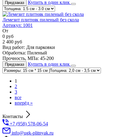
Купить в один клик
Предзаказ
Лемезит плитняк пиленый без скола
Артикул:
1001
От
0
руб
2 400
руб
Вид работ:
Для парковки
Обработка:
Пиленый
Прочность, МПа:
45-200
Купить в один клик
Предзаказ
1
2
3
все
вперёд »
Контакты
+7 (958) 578-06-54
info@ugk-plitnyak.ru