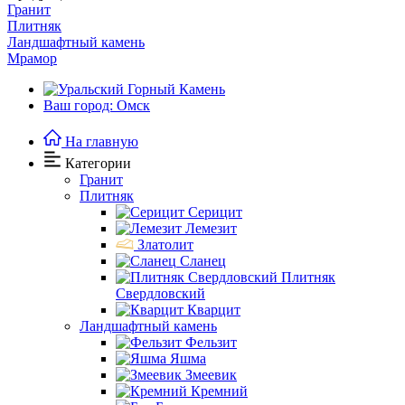
Гранит
Плитняк
Ландшафтный камень
Мрамор
Ваш город: Омск
На главную
Категории
Гранит
Плитняк
Серицит
Лемезит
Златолит
Сланец
Плитняк
Свердловский
Кварцит
Ландшафтный камень
Фельзит
Яшма
Змеевик
Кремний