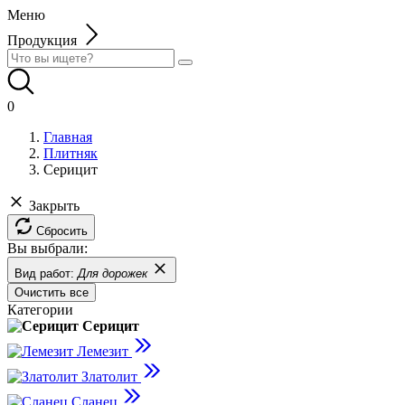
Меню
Продукция
0
Главная
Плитняк
Серицит
Закрыть
Сбросить
Вы выбрали:
Вид работ:
Для дорожек
Очистить все
Категории
Серицит
Лемезит
Златолит
Сланец