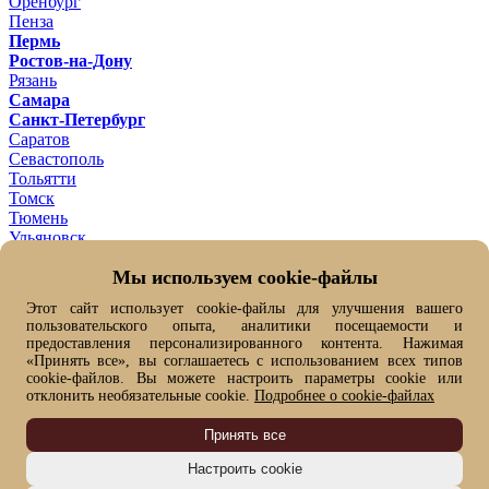
Оренбург
Пенза
Пермь
Ростов-на-Дону
Рязань
Самара
Санкт-Петербург
Саратов
Севастополь
Тольятти
Томск
Тюмень
Ульяновск
Уфа
Мы используем cookie-файлы
Хабаровск
Челябинск
Этот сайт использует cookie-файлы для улучшения вашего
Ярославль
пользовательского опыта, аналитики посещаемости и
Ваш город -
Омск ?
предоставления персонализированного контента. Нажимая
Да
Нет, выбрать другой
«Принять все», вы соглашаетесь с использованием всех типов
От выбранного города зависит цена товара и его наличие
cookie-файлов. Вы можете настроить параметры cookie или
отклонить необязательные cookie.
Подробнее о cookie-файлах
Быстрый заказ
Имя*
Принять все
Фамилия
Номер телефона*
Настроить cookie
Я согласен(на) на
обработку моих персональных данных