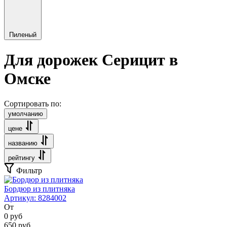
Пиленый
Для дорожек Серицит в
Омске
Сортировать по:
умолчанию
цене
названию
рейтингу
Фильтр
Бордюр из плитняка
Артикул:
8284002
От
0
руб
650
руб