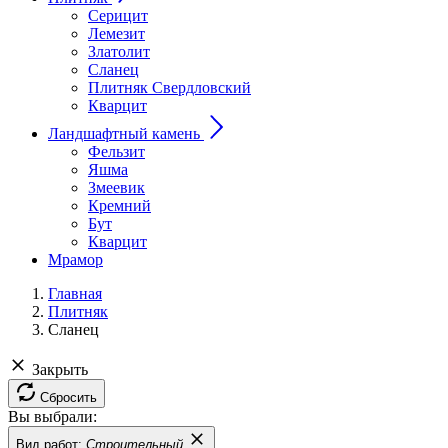
Серицит
Лемезит
Златолит
Сланец
Плитняк Свердловский
Кварцит
Ландшафтный камень
Фельзит
Яшма
Змеевик
Кремний
Бут
Кварцит
Мрамор
Главная
Плитняк
Сланец
Закрыть
Сбросить
Вы выбрали:
Вид работ:
Строительный