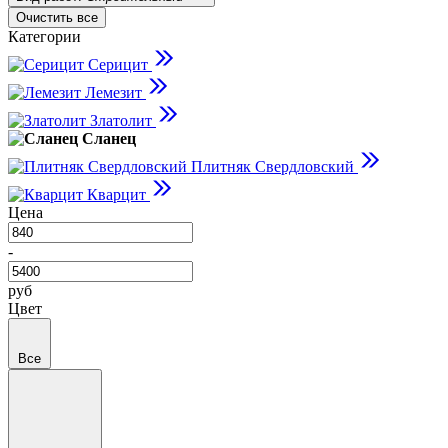
Очистить все
Категории
Серицит
Лемезит
Златолит
Сланец
Плитняк Свердловский
Кварцит
Цена
-
руб
Цвет
Все