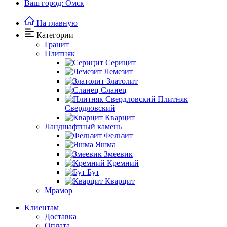
Ваш город: Омск
На главную
Категории
Гранит
Плитняк
Серицит
Лемезит
Златолит
Сланец
Плитняк
Свердловский
Кварцит
Ландшафтный камень
Фельзит
Яшма
Змеевик
Кремний
Бут
Кварцит
Мрамор
Клиентам
Доставка
Оплата