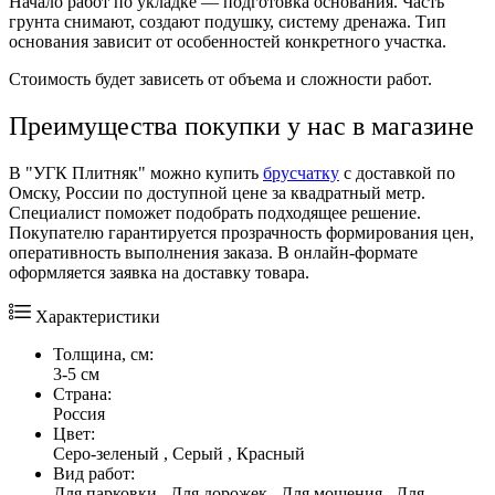
Начало работ по укладке — подготовка основания. Часть
грунта снимают, создают подушку, систему дренажа. Тип
основания зависит от особенностей конкретного участка.
Стоимость
будет зависеть от объема и сложности работ.
Преимущества покупки у нас в магазине
В "УГК Плитняк" можно
купить
брусчатку
с
доставкой
по
Омску
,
России
по доступной
цене
за квадратный метр.
Специалист поможет подобрать подходящее решение.
Покупателю гарантируется прозрачность формирования цен,
оперативность выполнения заказа. В онлайн-формате
оформляется заявка на
доставку
товара.
Характеристики
Толщина, см:
3-5 см
Страна:
Россия
Цвет:
Серо-зеленый , Серый , Красный
Вид работ:
Для парковки , Для дорожек , Для мощения , Для