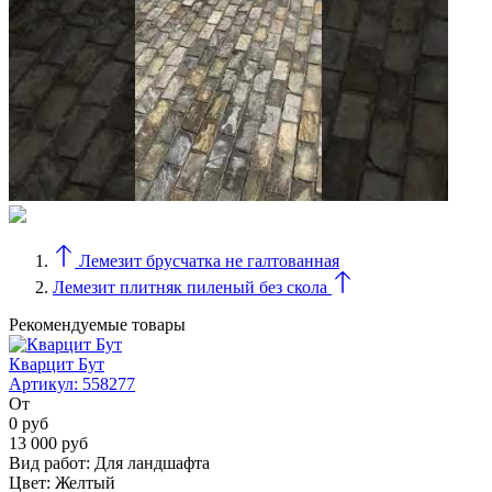
Лемезит брусчатка не галтованная
Лемезит плитняк пиленый без скола
Рекомендуемые товары
Кварцит Бут
Артикул:
558277
От
0
руб
13 000
руб
Вид работ:
Для ландшафта
Цвет:
Желтый