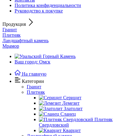
Политика конфиденциальности
Руководство к покупке
Продукция
Гранит
Плитняк
Ландшафтный камень
Мрамор
Ваш город: Омск
На главную
Категории
Гранит
Плитняк
Серицит
Лемезит
Златолит
Сланец
Плитняк
Свердловский
Кварцит
Ландшафтный камень