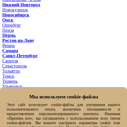
Нижний Новгород
Новокузнецк
Новосибирск
Омск
Оренбург
Пенза
Пермь
Ростов-на-Дону
Рязань
Самара
Санкт-Петербург
Саратов
Севастополь
Тольятти
Томск
Тюмень
Ульяновск
Уфа
Мы используем cookie-файлы
Хабаровск
Челябинск
Этот сайт использует cookie-файлы для улучшения вашего
Ярославль
пользовательского опыта, аналитики посещаемости и
Ваш город -
Омск ?
предоставления персонализированного контента. Нажимая
Да
Нет, выбрать другой
«Принять все», вы соглашаетесь с использованием всех типов
От выбранного города зависит цена товара и его наличие
cookie-файлов. Вы можете настроить параметры cookie или