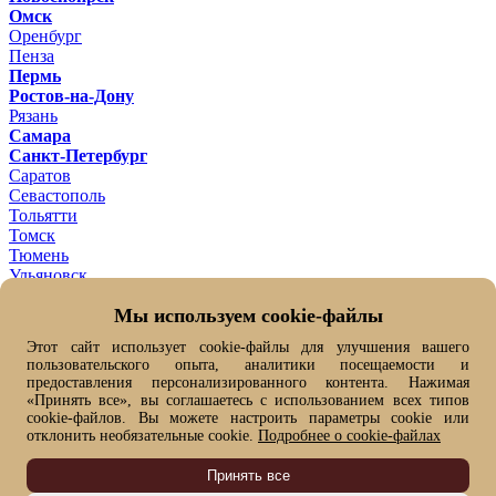
Омск
Оренбург
Пенза
Пермь
Ростов-на-Дону
Рязань
Самара
Санкт-Петербург
Саратов
Севастополь
Тольятти
Томск
Тюмень
Ульяновск
Уфа
Мы используем cookie-файлы
Хабаровск
Челябинск
Этот сайт использует cookie-файлы для улучшения вашего
Ярославль
пользовательского опыта, аналитики посещаемости и
Ваш город -
Омск ?
предоставления персонализированного контента. Нажимая
Да
Нет, выбрать другой
«Принять все», вы соглашаетесь с использованием всех типов
От выбранного города зависит цена товара и его наличие
cookie-файлов. Вы можете настроить параметры cookie или
отклонить необязательные cookie.
Подробнее о cookie-файлах
Быстрый заказ
Имя*
Принять все
Фамилия