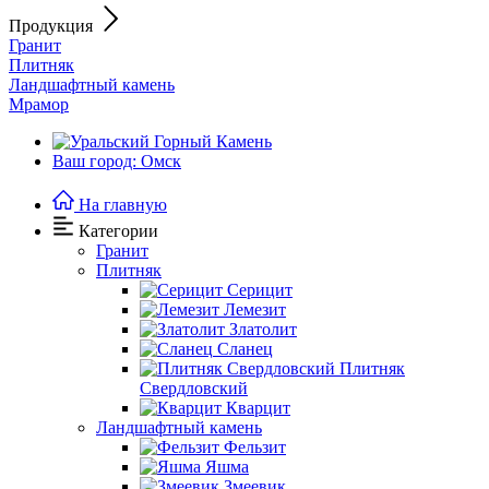
Продукция
Гранит
Плитняк
Ландшафтный камень
Мрамор
Ваш город: Омск
На главную
Категории
Гранит
Плитняк
Серицит
Лемезит
Златолит
Сланец
Плитняк
Свердловский
Кварцит
Ландшафтный камень
Фельзит
Яшма
Змеевик