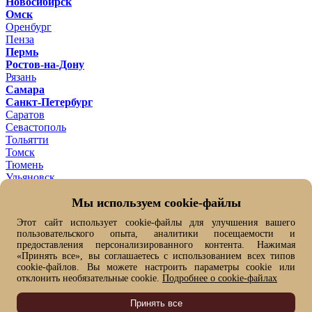
Новосибирск
Омск
Оренбург
Пенза
Пермь
Ростов-на-Дону
Рязань
Самара
Санкт-Петербург
Саратов
Севастополь
Тольятти
Томск
Тюмень
Ульяновск
Уфа
Мы используем cookie-файлы
Хабаровск
Челябинск
Этот сайт использует cookie-файлы для улучшения вашего
Ярославль
пользовательского опыта, аналитики посещаемости и
Ваш город -
Омск ?
предоставления персонализированного контента. Нажимая
Да
Нет, выбрать другой
«Принять все», вы соглашаетесь с использованием всех типов
От выбранного города зависит цена товара и его наличие
cookie-файлов. Вы можете настроить параметры cookie или
отклонить необязательные cookie.
Подробнее о cookie-файлах
Быстрый заказ
Имя*
Принять все
Фамилия