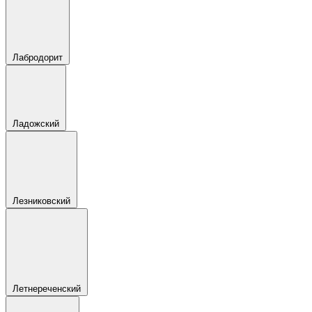
Лабродорит
Ладожский
Лезниковский
Летнереченский