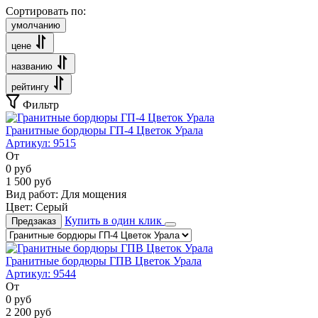
Сортировать по:
умолчанию
цене
названию
рейтингу
Фильтр
Гранитные бордюры ГП-4 Цветок Урала
Артикул:
9515
От
0
руб
1 500
руб
Вид работ:
Для мощения
Цвет:
Серый
Купить в один клик
Предзаказ
Гранитные бордюры ГПВ Цветок Урала
Артикул:
9544
От
0
руб
2 200
руб