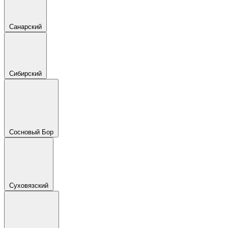
Санарский
Сибирский
Сосновый Бор
Суховязский