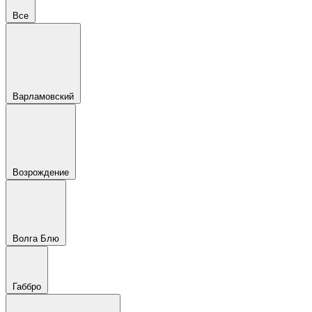
Все
Варламовский
Возрождение
Волга Блю
Габбро