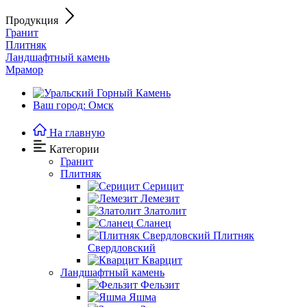
Продукция
Гранит
Плитняк
Ландшафтный камень
Мрамор
Ваш город: Омск
На главную
Категории
Гранит
Плитняк
Серицит
Лемезит
Златолит
Сланец
Плитняк
Свердловский
Кварцит
Ландшафтный камень
Фельзит
Яшма