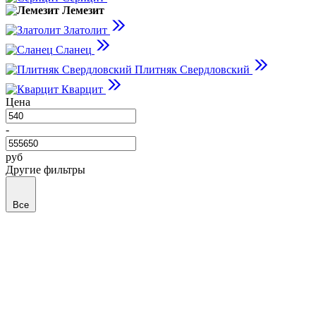
Лемезит
Златолит
Сланец
Плитняк Свердловский
Кварцит
Цена
-
руб
Другие фильтры
Все