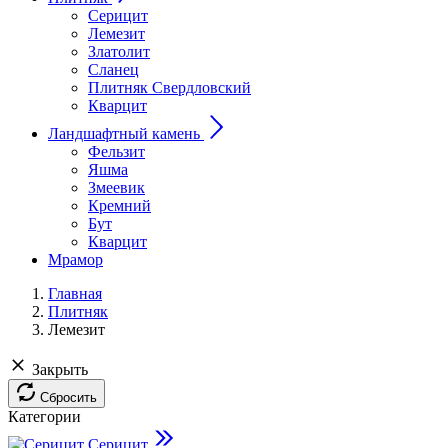
Серицит
Лемезит
Златолит
Сланец
Плитняк Свердловский
Кварцит
Ландшафтный камень
Фельзит
Яшма
Змеевик
Кремний
Бут
Кварцит
Мрамор
Главная
Плитняк
Лемезит
Закрыть
Сбросить
Категории
Серицит