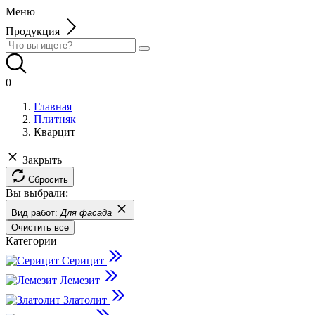
Меню
Продукция
0
Главная
Плитняк
Кварцит
Закрыть
Сбросить
Вы выбрали:
Вид работ:
Для фасада
Очистить все
Категории
Серицит
Лемезит
Златолит