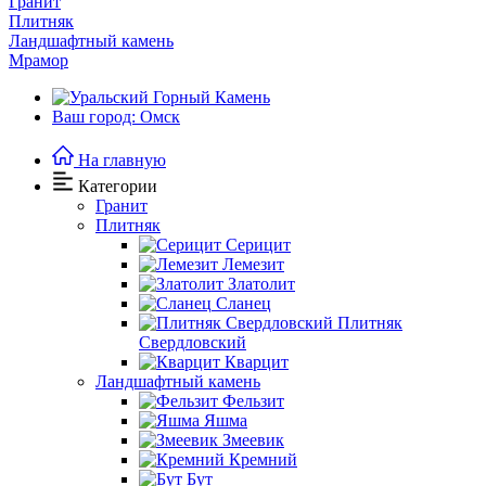
Гранит
Плитняк
Ландшафтный камень
Мрамор
Ваш город: Омск
На главную
Категории
Гранит
Плитняк
Серицит
Лемезит
Златолит
Сланец
Плитняк
Свердловский
Кварцит
Ландшафтный камень
Фельзит
Яшма
Змеевик
Кремний
Бут