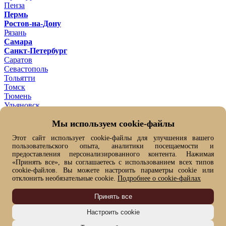
Пенза
Пермь
Ростов-на-Дону
Рязань
Самара
Санкт-Петербург
Саратов
Севастополь
Тольятти
Томск
Тюмень
Ульяновск
Уфа
Мы используем cookie-файлы
Хабаровск
Челябинск
Этот сайт использует cookie-файлы для улучшения вашего
Ярославль
пользовательского опыта, аналитики посещаемости и
Ваш город -
Омск ?
предоставления персонализированного контента. Нажимая
Да
Нет, выбрать другой
«Принять все», вы соглашаетесь с использованием всех типов
От выбранного города зависит цена товара и его наличие
cookie-файлов. Вы можете настроить параметры cookie или
отклонить необязательные cookie.
Подробнее о cookie-файлах
Быстрый заказ
Имя*
Принять все
Фамилия
Номер телефона*
Настроить cookie
Я согласен(на) на
обработку моих персональных данных