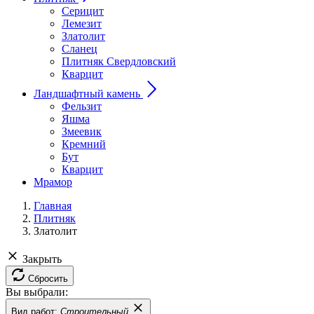
Серицит
Лемезит
Златолит
Сланец
Плитняк Свердловский
Кварцит
Ландшафтный камень
Фельзит
Яшма
Змеевик
Кремний
Бут
Кварцит
Мрамор
Главная
Плитняк
Златолит
Закрыть
Сбросить
Вы выбрали:
Вид работ:
Строительный