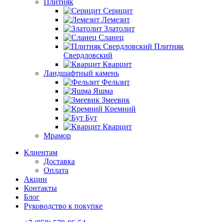
Плитняк
Серицит
Лемезит
Златолит
Сланец
Плитняк
Свердловский
Кварцит
Ландшафтный камень
Фельзит
Яшма
Змеевик
Кремний
Бут
Кварцит
Мрамор
Клиентам
Доставка
Оплата
Акции
Контакты
Блог
Руководство к покупке