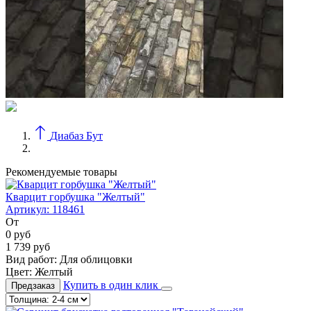
Диабаз Бут
Рекомендуемые товары
Кварцит горбушка "Желтый"
Артикул:
118461
От
0
руб
1 739
руб
Вид работ:
Для облицовки
Цвет:
Желтый
Купить в один клик
Предзаказ