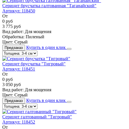
Серицит брусчатка галтованная "Таганайский"
Артикул:
118450
От
0
руб
3 775
руб
Вид работ:
Для мощения
Обработка:
Пиленый
Цвет:
Серый
Купить в один клик
Предзаказ
Серицит брусчатка "Тигровый"
Артикул:
118451
От
0
руб
3 050
руб
Вид работ:
Для мощения
Цвет:
Серый
Купить в один клик
Предзаказ
Серицит галтованный "Тигровый"
Артикул:
118452
От