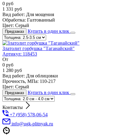
0
руб
1 331
руб
Вид работ:
Для мощения
Обработка:
Галтованный
Цвет:
Серый
Купить в один клик
Предзаказ
Златолит горбушка "Таганайский"
Артикул:
118453
От
0
руб
1 280
руб
Вид работ:
Для облицовки
Прочность, МПа:
110-217
Цвет:
Серый
Купить в один клик
Предзаказ
Контакты
+7 (958) 578-06-54
info@ugk-plitnyak.ru