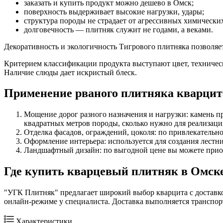
заказать и купить продукт можно дешево в Омск;
поверхность выдерживает высокие нагрузки, удары;
структура породы не страдает от агрессивных химически
долговечность — плитняк служит не годами, а веками.
Декоративность и экологичность Тигрового плитняка позволяе
Критерием классификации продукта выступают цвет, техническ
Наличие слюды дает искристый блеск.
Применение рваного плитняка кварци
Мощение дорог разного назначения и нагрузки: камень 
квадратных метров породы, сколько нужно для реализаци
Отделка фасадов, ограждений, цоколя: по привлекательн
Оформление интерьера: используется для создания лестн
Ландшафтный дизайн: по выгодной цене вы можете приоб
Где купить кварцевый плитняк в Омск
"УГК Плитняк" предлагает широкий выбор кварцита с доставко
онлайн-режиме у специалиста. Доставка выполняется транспо
Характеристики