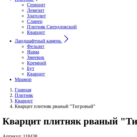
Серицит
Лемезит
Златолит
Сланец
Плитняк Свердловский
Кварцит
Ландшафтный камень
Фельзит
Яшма
Змеевик
Кремний
Бут
Кварцит
Мрамор
Главная
Плитняк
Кварцит
Кварцит плитняк рваный "Тигровый"
Кварцит плитняк рваный "Тиг
Артикул:
118438