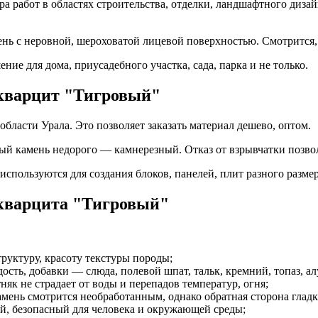
 работ в областях строительства, отделки, ландшафтного дизай
ь с неровной, шероховатой лицевой поверхностью. Смотрится, б
ие для дома, приусадебного участка, сада, парка и не только.
 кварцит "Тигровый"
ласти Урала. Это позволяет заказать материал дешево, оптом.
й камень недорого — камнерезный. Отказ от взрывчатки позво
спользуются для создания блоков, панелей, плит разного разме
 кварцита "Тигровый"
руктуру, красоту текстуры породы;
дость, добавки — слюда, полевой шпат, тальк, кремний, топаз, ал
як не страдает от воды и перепадов температур, огня;
мень смотрится необработанным, однако обратная сторона гладк
, безопасный для человека и окружающей среды;