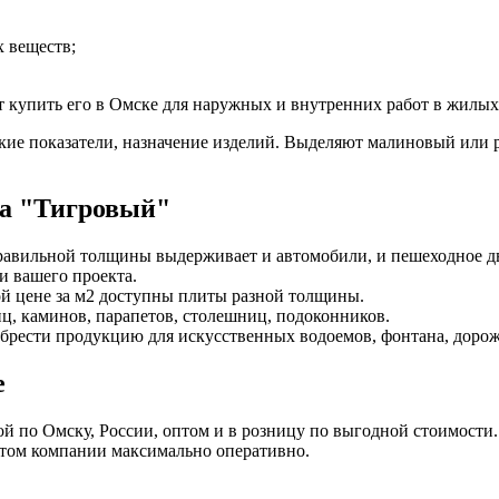
х веществ;
т купить его в Омске для наружных и внутренних работ в жилы
ие показатели, назначение изделий. Выделяют малиновый или ро
та "Тигровый"
правильной толщины выдерживает и автомобили, и пешеходное д
и вашего проекта.
ой цене за м2 доступны плиты разной толщины.
иц, каминов, парапетов, столешниц, подоконников.
рести продукцию для искусственных водоемов, фонтана, дороже
е
й по Омску, России, оптом и в розницу по выгодной стоимости
ртом компании максимально оперативно.