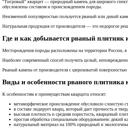
"Тигровый" кварцит — природный камень для широкого спектра
обусловлены составом и происхождением породы.
Неизменной популярностью пользуется рваный или дикий камен
Натуральная продукция от производителя — это недорогое решен
Где и как добывается рваный плитняк
Месторождения породы расположены на территории России, в об
Наиболее современный способ получить целый, неповрежденны
Рваный камень от производителя с шероховатой поверхностью и
Виды и особенности рваного плитняка
К особенностям и преимуществам кварцита относят:
метаморфическое происхождение обусловило слоистую ст
в составе лидирует кварц, который дает прочность и твер
высокая плотность и средняя пористость, кварцевый плитн
простая обработка специальным оборудованием: дикий ка
натуральный материал на 100% природный и экологичный