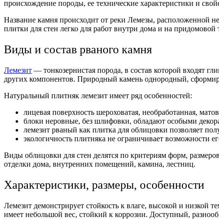
происхождение породы, ее технические характеристики и свой
Название камня происходит от реки Лемезы, расположенной не
плитки
для
стен
легко для работ внутри дома и на придомовой 
Виды и состав рваного камня
Лемезит
— тонкозернистая порода, в состав которой входят гл
других компонентов.
Природный камень
однородный, сформиро
Натуральный плитняк лемезит имеет ряд особенностей:
лицевая поверхность шероховатая, необработанная, матов
блоки неровные, без шлифовки, обладают особыми
деко
лемезит рваный как
плитка
для
облицовки
позволяет полу
экологичность
плитняка
не ограничивает возможности е
Виды
облицовки
для
стен
делятся по критериям форм,
размеро
отделки
дома, внутренних помещений, камина, лестниц.
Характеристики, размеры, особенности
Лемезит
демонстрирует стойкость к влаге, высокой и низкой т
имеет небольшой вес, стойкий к коррозии. Доступный, разноо