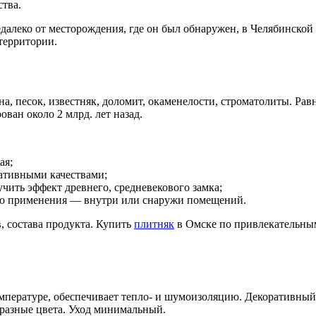
ства.
далеко от месторождения, где он был обнаружен, в Челябинской
территории.
ина, песок, известняк, доломит, окаменелости, строматолиты. Р
ван около 2 млрд. лет назад.
ая;
ративными
качествами;
чить эффект древнего, средневекового замка;
го применения — внутри или снаружи помещений.
в
, состава продукта.
Купить
плитняк
в Омске по привлекательн
емпературе, обеспечивает тепло- и шумоизоляцию. Декоративны
бразные
цвета
. Уход минимальный.