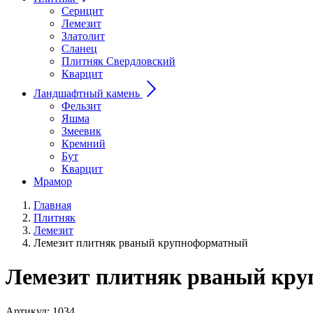
Серицит
Лемезит
Златолит
Сланец
Плитняк Свердловский
Кварцит
Ландшафтный камень
Фельзит
Яшма
Змеевик
Кремний
Бут
Кварцит
Мрамор
Главная
Плитняк
Лемезит
Лемезит плитняк рваный крупноформатный
Лемезит плитняк рваный круп
Артикул:
1034