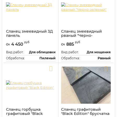
Сланец змеевидный 3Д
Сланец змеевидный
панель
рваный "Черно-
зеленый"
Артикул:
118300
руб
руб
4 450
885
От
От
Артикул:
118385
Вид работ:
Для облицовки
Вид работ:
Для мощения
Обработка:
Пиленый
Обработка:
Рваный
Прочность, МПа:
87,6
Прочность, МПа:
87,6
Купить в один клик
Купить в один клик
Сланец горбушка
Сланец графитовый
графитовый "Black
"Black Edition" брусчатка