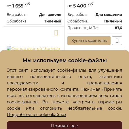
Edition"
пиленая
руб
руб
1 655
5 400
От
От
Артикул:
118358
Артикул:
118308
Вид работ:
Для цоколя
Вид работ:
Для мощения
Обработка:
Пиленый
Обработка:
Пиленый
Прочность, МПа:
87,6
Прочность, МПа:
87,6
Купить в один клик
Купить в один клик
Мы используем cookie-файлы
Этот сайт использует cookie-файлы для улучшения
вашего пользовательского опыта, аналитики
Сланец рваный "Золотая
осень"
посещаемости и предоставления
Артикул:
118334
персонализированного контента. Нажимая «Принять
руб
715
От
все», вы соглашаетесь с использованием всех типов
Вид работ:
Для парковки
cookie-файлов. Вы можете настроить параметры
Обработка:
Рваный
cookie или отклонить необязательные cookie.
Цвет:
Желтый
Подробнее о cookie-файлах
Принять все
КОНТАКТЫ
Купить в один клик