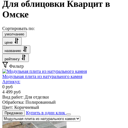
Для облицовки Кварцит в
Омске
Сортировать по:
умолчанию
цене
названию
рейтингу
Фильтр
Модульная плита из натурального камня
Артикул:
0
руб
4 499
руб
Вид работ:
Для отделки
Обработка:
Полированный
Цвет:
Коричневый
Купить в один клик
Предзаказ