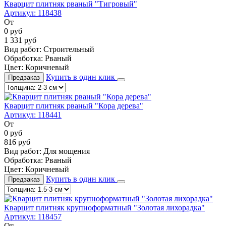
Кварцит плитняк рваный "Тигровый"
Артикул:
118438
От
0
руб
1 331
руб
Вид работ:
Строительный
Обработка:
Рваный
Цвет:
Коричневый
Купить в один клик
Предзаказ
Кварцит плитняк рваный "Кора дерева"
Артикул:
118441
От
0
руб
816
руб
Вид работ:
Для мощения
Обработка:
Рваный
Цвет:
Коричневый
Купить в один клик
Предзаказ
Кварцит плитняк крупноформатный "Золотая лихорадка"
Артикул:
118457
От