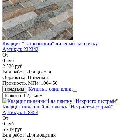
Кварцит "Таганайский" пиленый на плитку
Артикул:
232342
От
0
руб
2 520
руб
Вид работ:
Для цоколя
Обработка:
Пиленый
Прочность, МПа:
100-450
Купить в один клик
Предзаказ
Кварцит пиленный на плитку "Искристо-пестрый"
Артикул:
118454
От
0
руб
5 739
руб
Вид работ:
Для мощения