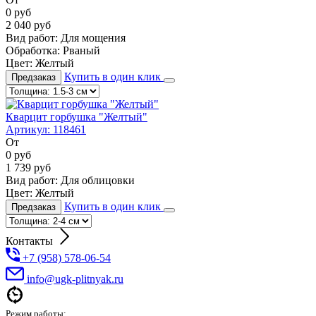
0
руб
2 040
руб
Вид работ:
Для мощения
Обработка:
Рваный
Цвет:
Желтый
Купить в один клик
Предзаказ
Кварцит горбушка "Желтый"
Артикул:
118461
От
0
руб
1 739
руб
Вид работ:
Для облицовки
Цвет:
Желтый
Купить в один клик
Предзаказ
Контакты
+7 (958) 578-06-54
info@ugk-plitnyak.ru
Режим работы: