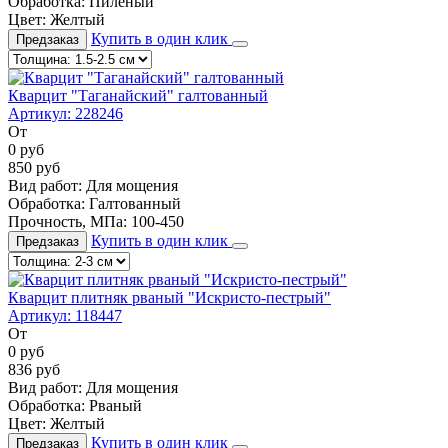
Обработка:
Пиленый
Цвет:
Желтый
Купить в один клик
Предзаказ
Кварцит "Таганайский" галтованный
Артикул:
228246
От
0
руб
850
руб
Вид работ:
Для мощения
Обработка:
Галтованный
Прочность, МПа:
100-450
Купить в один клик
Предзаказ
Кварцит плитняк рваный "Искристо-пестрый"
Артикул:
118447
От
0
руб
836
руб
Вид работ:
Для мощения
Обработка:
Рваный
Цвет:
Желтый
Купить в один клик
Предзаказ