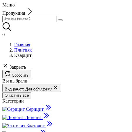
Меню
Продукция
0
Главная
Плитняк
Кварцит
Закрыть
Сбросить
Вы выбрали:
Вид работ:
Для облицовки
Очистить все
Категории
Серицит
Лемезит
Златолит